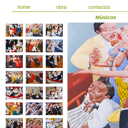
home
obra
contactos
Músicos